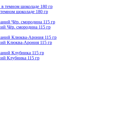
 темном шоколаде 180 гр
й Чёр. смородина 115 гр
ий Клюква-Арония 115 гр
ий Клубника 115 гр