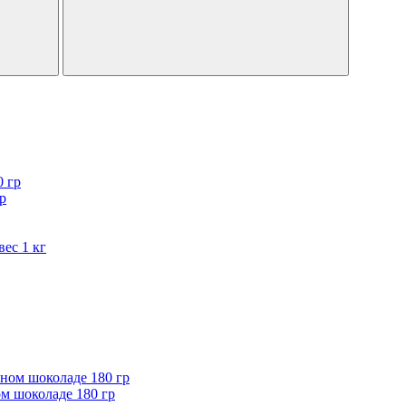
р
ес 1 кг
м шоколаде 180 гр