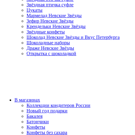
Звёздная птичка суфле
Цукаты
Мармелад Невские Звёзды
Зефир Невские Звёзды
Крендельки Невские Звёзды
Звёздные конфеты
Шоколад Невские Звёзды и Вкус Петербурга
Шоколадные наборы
Драже Невские Звёзды
Открытка с шоколадкой
В магазинах
Коллекции кондитеров России
Новый год подарки
Бакалея
Батончики
Конфеты
Конфеты без сахара