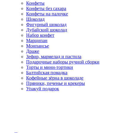
Конфеты
Конфеты без сахара
Конфеты на палочке
Шоколад
Фигурный шоколад
Дубайский шоколад
Набор конфет
Марципан
Монпансье
Драже
Зефир, мармелад и пастила
Подарочные наборы ручной сборки
Торты и мини-тортики
Балтийская помадка
Кофейные зёрна в шоколаде
Пряники, печенье и крекеры
Упакуй подарок