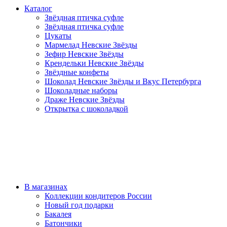
Каталог
Звёздная птичка суфле
Звёздная птичка суфле
Цукаты
Мармелад Невские Звёзды
Зефир Невские Звёзды
Крендельки Невские Звёзды
Звёздные конфеты
Шоколад Невские Звёзды и Вкус Петербурга
Шоколадные наборы
Драже Невские Звёзды
Открытка с шоколадкой
В магазинах
Коллекции кондитеров России
Новый год подарки
Бакалея
Батончики