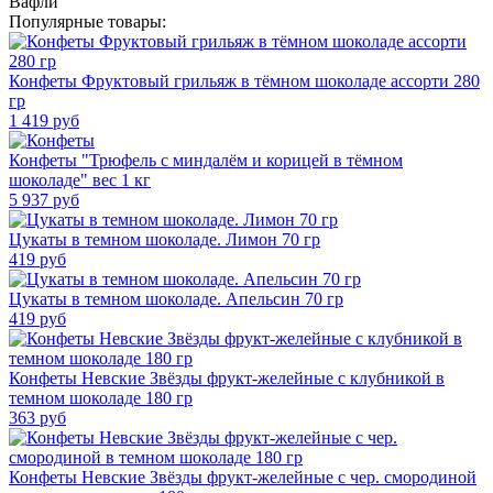
Вафли
Популярные товары:
Конфеты Фруктовый грильяж в тёмном шоколаде ассорти 280
гр
1 419
руб
Конфеты "Трюфель с миндалём и корицей в тёмном
шоколаде" вес 1 кг
5 937
руб
Цукаты в темном шоколаде. Лимон 70 гр
419
руб
Цукаты в темном шоколаде. Апельсин 70 гр
419
руб
Конфеты Невские Звёзды фрукт-желейные с клубникой в
темном шоколаде 180 гр
363
руб
Конфеты Невские Звёзды фрукт-желейные с чер. смородиной