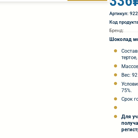
336
Артикул: 92
Код продукт
Бренд:
Шоколад мо
Состав
тертое
Массов
Вес: 92
Услови
75%.
Срок г
Для у
получа
регист