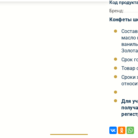
Код продукт
Бренд:
Конфеты шо
Состав
масло 
ваниль
Золота
Срок г
Товар 
Сроки 
относи
Для у
получа
регист