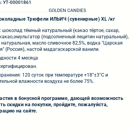
а: УТ-00001861
GOLDEN CANDIES
коладные Трюфели ИЛЬИЧ (сувенирные) XL /кг
: шоколад тёмный натуральный (какао тёртое, сахар,
какао,эмульгатор (подсолнечный лецитин натуральный),
 натуральная, масло сливочное 82,5%, водка "Царская
я" (Россия), настой мадагаскарской ванили.
одности 4 месяца
сертифицирован.
хранения: 120 суток при температуре +18°±3°С и
тельной влажности воздуха не более 75%.
частия в бонусной программе, дающей возможность
ть скидки на покупки, пройдите, пожалуйста,
рацию на сайте.