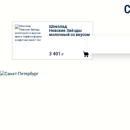
Шоколад
Невские Звёзды
молочный со вкусом
ириса тоффи в
форме конфет
весовой 1,3кг
3 401
₽