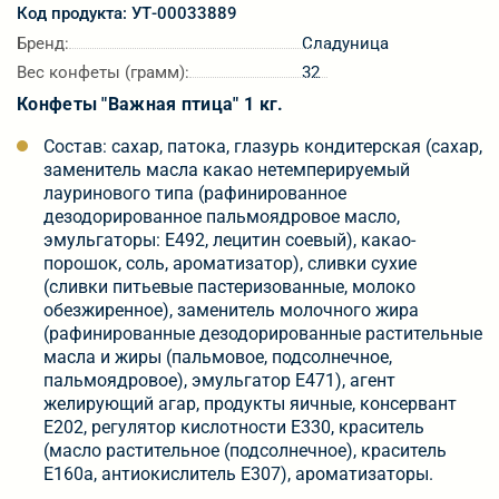
Код продукта: УТ-00033889
Бренд:
Сладуница
Вес конфеты (грамм):
32
Конфеты "Важная птица" 1 кг.
Состав: сахар, патока, глазурь кондитерская (сахар,
заменитель масла какао нетемперируемый
лауринового типа (рафинированное
дезодорированное пальмоядровое масло,
эмульгаторы: Е492, лецитин соевый), какао-
порошок, соль, ароматизатор), сливки сухие
(сливки питьевые пастеризованные, молоко
обезжиренное), заменитель молочного жира
(рафинированные дезодорированные растительные
масла и жиры (пальмовое, подсолнечное,
пальмоядровое), эмульгатор Е471), агент
желирующий агар, продукты яичные, консервант
Е202, регулятор кислотности Е330, краситель
(масло растительное (подсолнечное), краситель
Е160а, антиокислитель Е307), ароматизаторы.