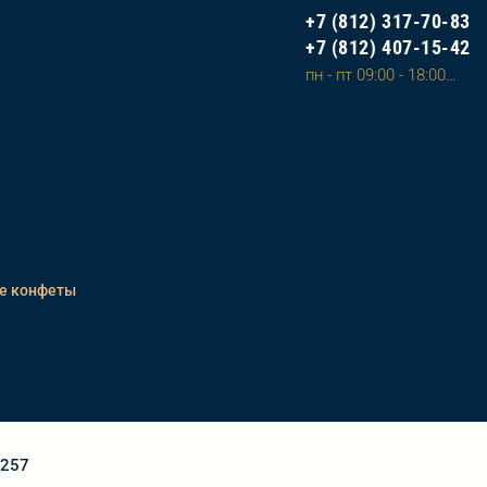
+7 (812) 317-70-83
+7 (812) 407-15-42
пн - пт 09:00 - 18:00, сб - вс 10:00 - 20:00 (сделать заказ на сайте и оплатить можно в любое время)
е конфеты
8257