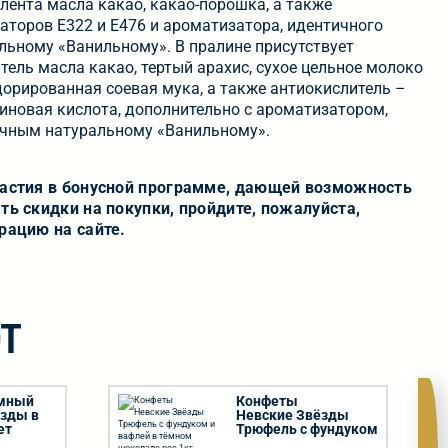
лента масла какао, какао-порошка, а также
аторов Е322 и Е476 и ароматизатора, идентичного
льному «Ванильному». В пралине присутствует
тель масла какао, тертый арахис, сухое цельное молоко
дорированная соевая мука, а также антиокислитель –
иновая кислота, дополнительно с ароматизатором,
чным натуральному «Ванильному».
частия в бонусной программе, дающей возможность
ть скидки на покупки, пройдите, пожалуйста,
рацию на сайте.
Т
емный
Конфеты
ёзды в
Невские Звёзды
ет
Трюфель с фундуком
г
и вафлей в тёмном