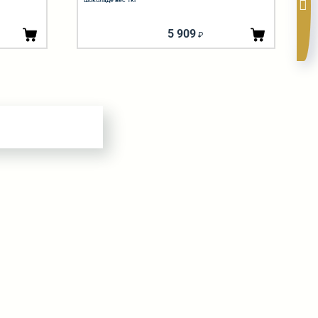
шоколаде вес 1кг
5 909
₽