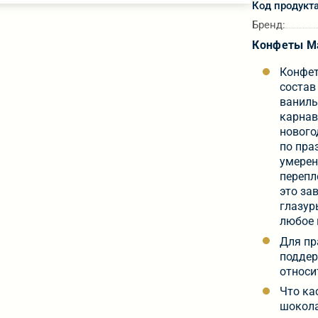
Код продукт
Бренд:
Конфеты Ма
Конфет
состав
ваниль
карнав
нового
по пра
умерен
перепл
это за
глазур
любое 
Для пр
поддер
относи
Что ка
шокола