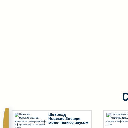
Шоколад
Невские Звёзды
молочный со вкусом
кофе в форме