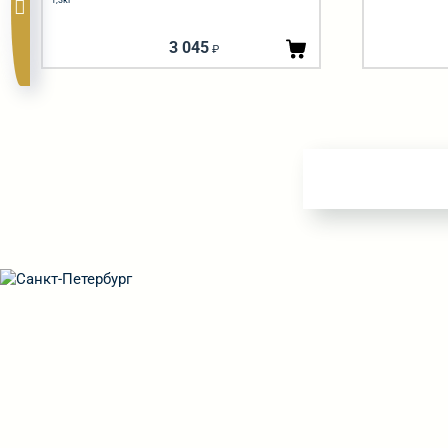
конфет весовой
1,3кг
3 045
₽