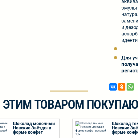
эквива
эмульг
натура
замени
и дезо
аскорб
иденти
Для у
получа
регист
С ЭТИМ ТОВАРОМ ПОКУПАЮ
Шоколад молочный
Шоколад т
Невские Звёзды в
Невские Зв
форме конфет
форме конф
весовой 1,3кг
весовой 1,3к