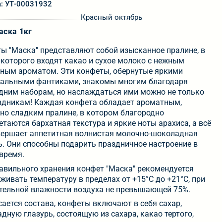
а: УТ-00031932
Красный октябрь
ска 1кг
ы "Маска" представляют собой изысканное пралине, в
 которого входят какао и сухое молоко с нежным
ным ароматом. Эти конфеты, обернутые яркими
альными фантиками, знакомы многим благодаря
дним наборам, но наслаждаться ими можно не только
здникам! Каждая конфета обладает ароматным,
но сладким пралине, в котором благородно
етаются бархатная текстура и яркие ноты арахиса, а всё
вершает аппетитная волнистая молочно-шоколадная
ь. Они способны подарить праздничное настроение в
время.
авильного хранения конфет "Маска" рекомендуется
живать температуру в пределах от +15°С до +21°С, при
тельной влажности воздуха не превышающей 75%.
сается состава, конфеты включают в себя сахар,
дную глазурь, состоящую из сахара, какао тертого,