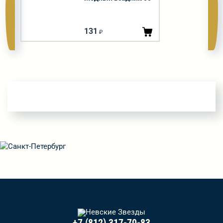
гр
131
₽
+7 (812) 317-70-83