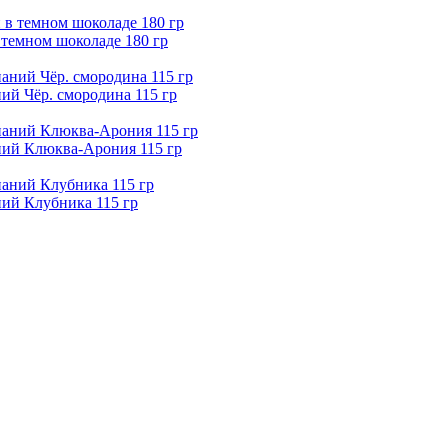
 темном шоколаде 180 гр
й Чёр. смородина 115 гр
ий Клюква-Арония 115 гр
ий Клубника 115 гр