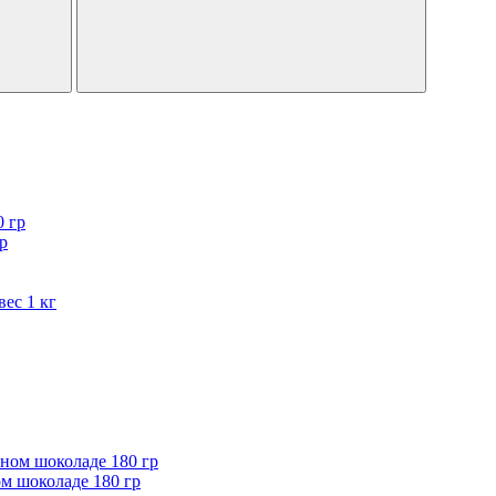
р
ес 1 кг
м шоколаде 180 гр