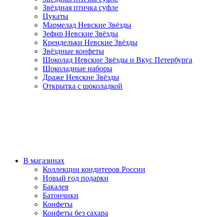
Звёздная птичка суфле
Цукаты
Мармелад Невские Звёзды
Зефир Невские Звёзды
Крендельки Невские Звёзды
Звёздные конфеты
Шоколад Невские Звёзды и Вкус Петербурга
Шоколадные наборы
Драже Невские Звёзды
Открытка с шоколадкой
В магазинах
Коллекции кондитеров России
Новый год подарки
Бакалея
Батончики
Конфеты
Конфеты без сахара