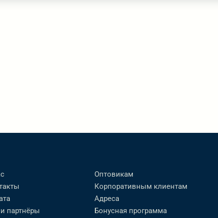
ас
Оптовикам
такты
Корпоративным клиентам
ата
Адреса
и партнёры
Бонусная программа