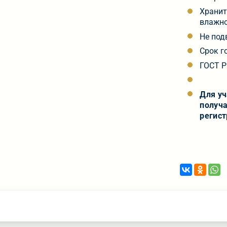
Хранит
влажно
Не под
Срок г
ГОСТ Р
Для у
получа
регист