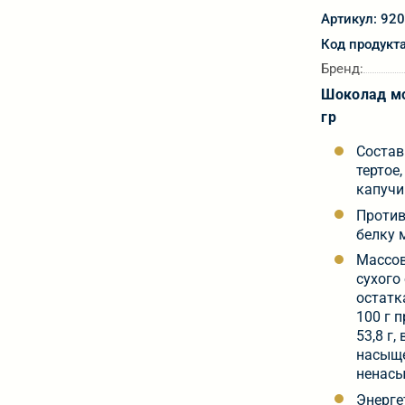
Артикул: 92
Код продукт
Бренд:
Шоколад мо
гр
Состав
тертое
капучи
Против
белку 
Массов
сухого
остатк
100 г п
53,8 г,
насыще
ненасы
Энерге