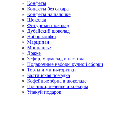
Конфеты
Конфеты без сахара
Конфеты на палочке
Шоколад
Фигурный шоколад
Дубайский шоколад
Набор конфет
Марципан
Монпансье
Драже
Зефир, мармелад и пастила
Подарочные наборы ручной сборки
Торты и мини-тортики
Балтийская помадка
Кофейные зёрна в шоколаде
Пряники, печенье и крекеры
Упакуй подарок