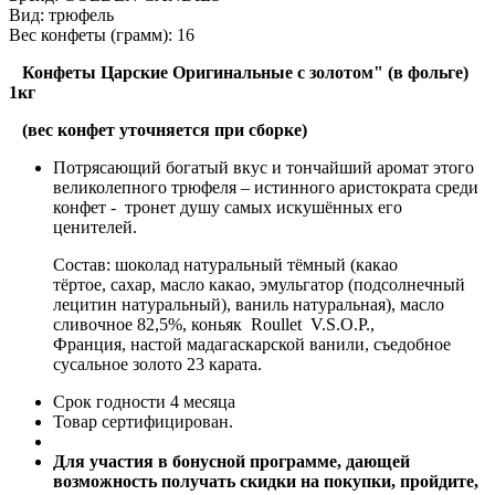
Вид:
трюфель
Вес конфеты (грамм):
16
Конфеты Царские Оригинальные с золотом" (в фольге)
1кг
(вес конфет уточняется при сборке)
Потрясающий богатый вкус и тончайший аромат этого
великолепного трюфеля – истинного аристократа среди
конфет - тронет душу самых искушённых его
ценителей.
Состав: шоколад натуральный тёмный (какао
тёртое, сахар, масло какао, эмульгатор (подсолнечный
лецитин натуральный), ваниль натуральная), масло
сливочное 82,5%, коньяк Roullet V.S.O.P.,
Франция, настой мадагаскарской ванили, съедобное
сусальное золото 23 карата.
Срок годности 4 месяца
Товар сертифицирован.
Для участия в бонусной программе, дающей
возможность получать скидки на покупки, пройдите,