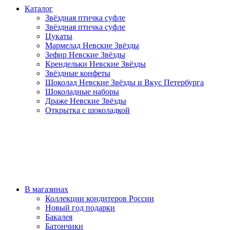
Каталог
Звёздная птичка суфле
Звёздная птичка суфле
Цукаты
Мармелад Невские Звёзды
Зефир Невские Звёзды
Крендельки Невские Звёзды
Звёздные конфеты
Шоколад Невские Звёзды и Вкус Петербурга
Шоколадные наборы
Драже Невские Звёзды
Открытка с шоколадкой
В магазинах
Коллекции кондитеров России
Новый год подарки
Бакалея
Батончики