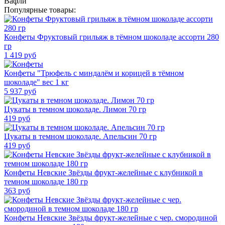
Вафли
Популярные товары:
Конфеты Фруктовый грильяж в тёмном шоколаде ассорти 280
гр
1 419
руб
Конфеты "Трюфель с миндалём и корицей в тёмном
шоколаде" вес 1 кг
5 937
руб
Цукаты в темном шоколаде. Лимон 70 гр
419
руб
Цукаты в темном шоколаде. Апельсин 70 гр
419
руб
Конфеты Невские Звёзды фрукт-желейные с клубникой в
темном шоколаде 180 гр
363
руб
Конфеты Невские Звёзды фрукт-желейные с чер. смородиной