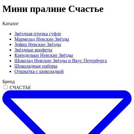
Мини пралине Счастье
Каталог
Звёздная птичка суфле
Мармелад Невские Звёзды
Зефир Невские Звёзды
Звёздные конфеты
Крендельки Невские Звёзды
Шоколад Невские Звёзды и Вкус Петербурга
Шоколадные наборы
Открытка с шоколадкой
Бренд
СЧАСТЬЕ