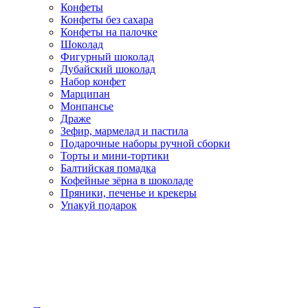
Конфеты
Конфеты без сахара
Конфеты на палочке
Шоколад
Фигурный шоколад
Дубайский шоколад
Набор конфет
Марципан
Монпансье
Драже
Зефир, мармелад и пастила
Подарочные наборы ручной сборки
Торты и мини-тортики
Балтийская помадка
Кофейные зёрна в шоколаде
Пряники, печенье и крекеры
Упакуй подарок