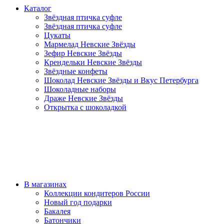
Каталог
Звёздная птичка суфле
Звёздная птичка суфле
Цукаты
Мармелад Невские Звёзды
Зефир Невские Звёзды
Крендельки Невские Звёзды
Звёздные конфеты
Шоколад Невские Звёзды и Вкус Петербурга
Шоколадные наборы
Драже Невские Звёзды
Открытка с шоколадкой
В магазинах
Коллекции кондитеров России
Новый год подарки
Бакалея
Батончики