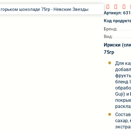
Артикул: 63
Код продукт
Бренд:
Вид:
Ириски (сл
75гр
Для ка
добавл
фрукты
бленд 
обрабо
Guji) 
покрыв
раскла
Состав
сахар,
экстра