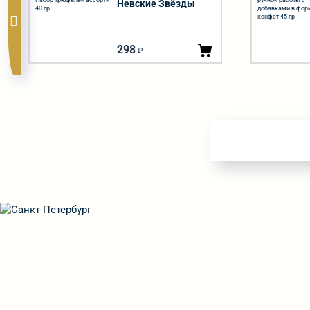
Невские Звёзды
Набор трюфелей
ассорти 40 гр
298
₽