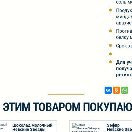
соль м
Продук
миндал
арахиса
Против
белку 
Срок х
Для у
получа
регист
С ЭТИМ ТОВАРОМ ПОКУПАЮ
Шоколад молочный
Зефир
Невские Звёзды
Невские Зв