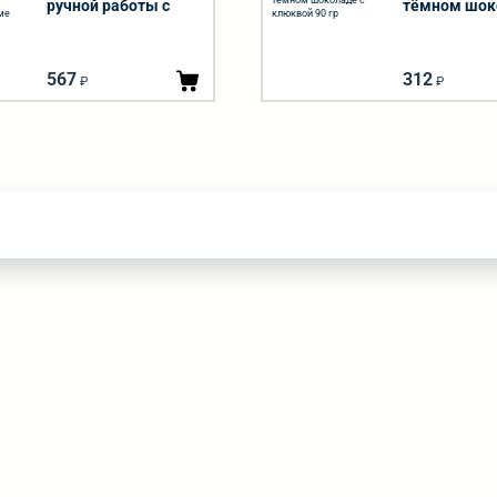
ручной работы с
тёмном шок
добавками в форме
клюквой 90 
конфет 45 гр
567
312
₽
₽