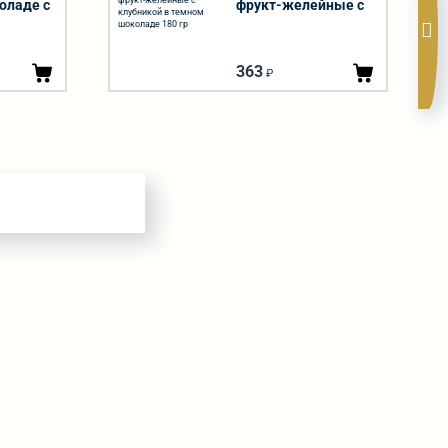
оладе с
фрукт-желейные с
гр
клубникой в темном
шоколаде 180 гр
363
₽