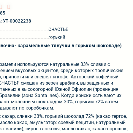
185
а: УТ-00022238
СЧАСТЬЕ
горький
ивочно- карамельные тянучки в горьком шоколаде)
рамели используются натуральные 33% сливки с
ением вкусовых акцентов, среди которых тропические
, пряности или спешелти кофе. Авторский кофейный
СЧАСТЬЯ смешан из зерен арабики, выращенных и
танных в высокогорной Южной Эфиопии (провинция
и Бразилии (зона Santa Ines). Когда ириски остывают их
ают молочным шоколадом 30%, горьким 72% затем
дывают по коробочкам.
: сахар, сливки 33%, горький шоколад 72% (какао тертое,
 масло какао, эмульгатор: соевый лецитин, натуральный
кт ванили), сироп глюкозы, масло какао, какао-порошок,