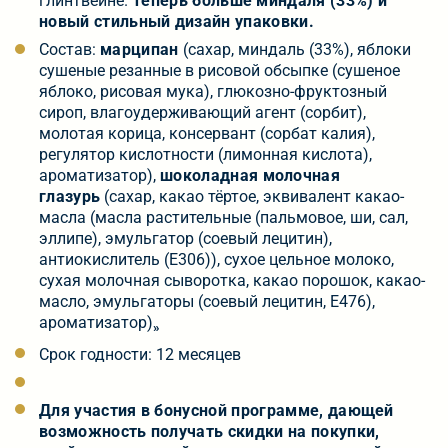
глинтвейне.
Теперь больше миндаля (33%) и
новый стильный дизайн упаковки.
Состав:
марципан
(сахар, миндаль (33%), яблоки
сушеные резанные в рисовой обсыпке (сушеное
яблоко, рисовая мука), глюкозно-фруктозный
сироп, влагоудерживающий агент (сорбит),
молотая корица, консервант (сорбат калия),
регулятор кислотности (лимонная кислота),
ароматизатор),
шоколадная молочная
глазурь
(сахар, какао тёртое, эквивалент какао-
масла (масла растительные (пальмовое, ши, сал,
эллипе), эмульгатор (соевый лецитин),
антиокислитель (Е306)), сухое цельное молоко,
сухая молочная сыворотка, какао порошок, какао-
масло, эмульгаторы (соевый лецитин, Е476),
ароматизатор)
»
Срок годности: 12 месяцев
Для участия в бонусной программе, дающей
возможность получать скидки на покупки,