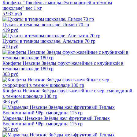
Конфеты "Трюфель с миндалём и корицей в тёмном
шоколаде" вес 1 кг
5 937
руб
Цукаты в темном шоколаде. Лимон 70 гр
419
руб
Цукаты в темном шоколаде. Апельсин 70 гр
419
руб
Конфеты Невские Звёзды фрукт-желейные с клубникой в
темном шоколаде 180 гр
363
руб
Конфеты Невские Звёзды фрукт-желейные с чер. смородиной
в темном шоколаде 180 гр
363
руб
Мармелад Невские Звёзды жел-фруктовый Теплых
Воспоминаний Чёр. смородина 115 гр
295
руб