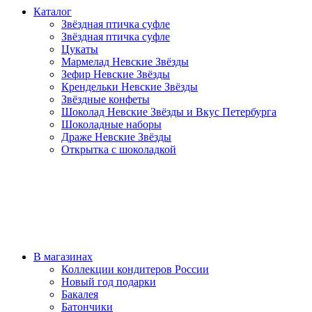
Каталог
Звёздная птичка суфле
Звёздная птичка суфле
Цукаты
Мармелад Невские Звёзды
Зефир Невские Звёзды
Крендельки Невские Звёзды
Звёздные конфеты
Шоколад Невские Звёзды и Вкус Петербурга
Шоколадные наборы
Драже Невские Звёзды
Открытка с шоколадкой
В магазинах
Коллекции кондитеров России
Новый год подарки
Бакалея
Батончики