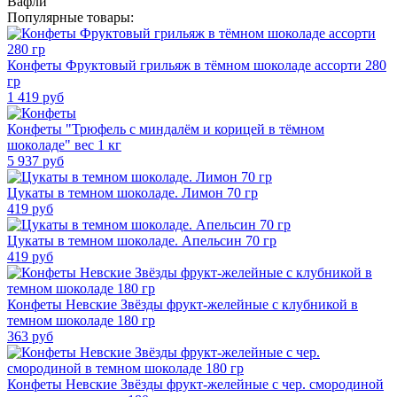
Вафли
Популярные товары:
Конфеты Фруктовый грильяж в тёмном шоколаде ассорти 280
гр
1 419
руб
Конфеты "Трюфель с миндалём и корицей в тёмном
шоколаде" вес 1 кг
5 937
руб
Цукаты в темном шоколаде. Лимон 70 гр
419
руб
Цукаты в темном шоколаде. Апельсин 70 гр
419
руб
Конфеты Невские Звёзды фрукт-желейные с клубникой в
темном шоколаде 180 гр
363
руб
Конфеты Невские Звёзды фрукт-желейные с чер. смородиной