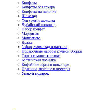
Конфеты
Конфеты без сахара
Конфеты на палочке
Шоколад
Фигурный шоколад
Дубайский шоколад
Набор конфет
Марципан
Монпансье
Драже
Зефир, мармелад и пастила
Подарочные наборы ручной сборки
Торты и мини-тортики
Балтийская помадка
Кофейные зёрна в шоколаде
Пряники, печенье и крекеры
Упакуй подарок