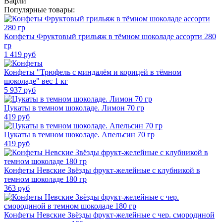
Вафли
Популярные товары:
Конфеты Фруктовый грильяж в тёмном шоколаде ассорти 280
гр
1 419
руб
Конфеты "Трюфель с миндалём и корицей в тёмном
шоколаде" вес 1 кг
5 937
руб
Цукаты в темном шоколаде. Лимон 70 гр
419
руб
Цукаты в темном шоколаде. Апельсин 70 гр
419
руб
Конфеты Невские Звёзды фрукт-желейные с клубникой в
темном шоколаде 180 гр
363
руб
Конфеты Невские Звёзды фрукт-желейные с чер. смородиной