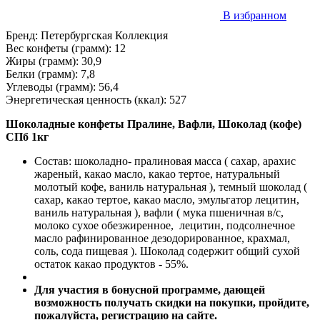
В избранном
Бренд:
Петербургская Коллекция
Вес конфеты (грамм):
12
Жиры (грамм):
30,9
Белки (грамм):
7,8
Углеводы (грамм):
56,4
Энергетическая ценность (ккал):
527
Шоколадные конфеты Пралине, Вафли, Шоколад (кофе)
СПб 1кг
Состав: шоколадно- пралиновая масса ( сахар, арахис
жареный, какао масло, какао тертое, натуральный
молотый кофе, ваниль натуральная ), темный шоколад (
сахар, какао тертое, какао масло, эмульгатор лецитин,
ваниль натуральная ), вафли ( мука пшеничная в/с,
молоко сухое обезжиренное, лецитин, подсолнечное
масло рафинированное дезодорированное, крахмал,
соль, сода пищевая ). Шоколад содержит общий сухой
остаток какао продуктов - 55%.
Для участия в бонусной программе, дающей
возможность получать скидки на покупки, пройдите,
пожалуйста, регистрацию на сайте.