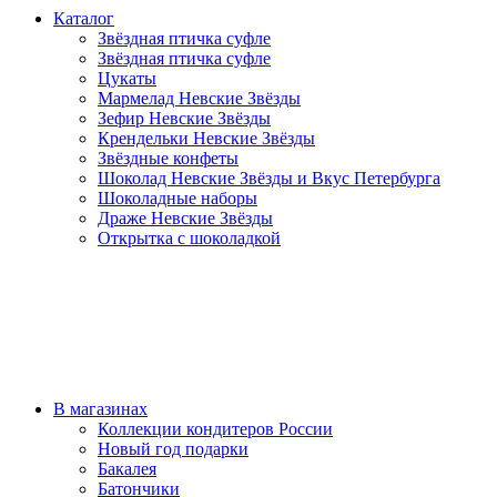
Каталог
Звёздная птичка суфле
Звёздная птичка суфле
Цукаты
Мармелад Невские Звёзды
Зефир Невские Звёзды
Крендельки Невские Звёзды
Звёздные конфеты
Шоколад Невские Звёзды и Вкус Петербурга
Шоколадные наборы
Драже Невские Звёзды
Открытка с шоколадкой
В магазинах
Коллекции кондитеров России
Новый год подарки
Бакалея
Батончики