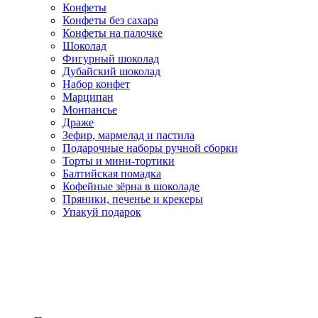
Конфеты
Конфеты без сахара
Конфеты на палочке
Шоколад
Фигурный шоколад
Дубайский шоколад
Набор конфет
Марципан
Монпансье
Драже
Зефир, мармелад и пастила
Подарочные наборы ручной сборки
Торты и мини-тортики
Балтийская помадка
Кофейные зёрна в шоколаде
Пряники, печенье и крекеры
Упакуй подарок